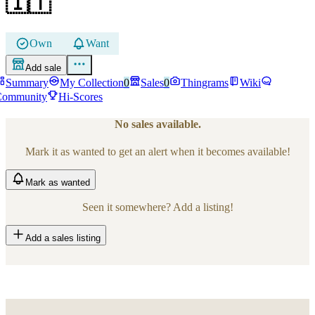
🇮🇹
Own
Want
Add sale
Summary
My Collection
0
Sales
0
Thingrams
Wiki
Community
Hi-Scores
No sales available.
Mark it as wanted to get an alert when it becomes available!
Mark
as wanted
Seen it somewhere? Add a listing!
Add a sales listing