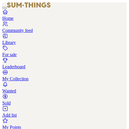
Home
Community feed
Library
For sale
Leaderboard
My Collection
Wanted
Sold
Add list
My Points